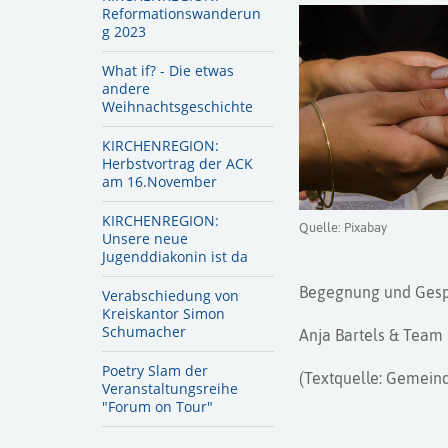
Reformationswanderun
g 2023
What if? - Die etwas
andere
Weihnachtsgeschichte
KIRCHENREGION:
Herbstvortrag der ACK
am 16.November
KIRCHENREGION:
Quelle: Pixabay
Unsere neue
Jugenddiakonin ist da
Begegnung und Gespr
Verabschiedung von
Kreiskantor Simon
Schumacher
Anja Bartels & Team
Poetry Slam der
(Textquelle: Gemein
Veranstaltungsreihe
"Forum on Tour"